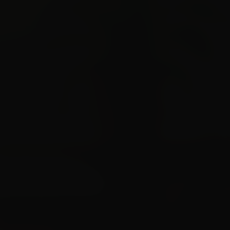
it. Mais le destin a un cruel 
harcelaient autrefois — 
ppatoire : chaque regard, 
ans ce même jeu cruel dont 
igantesque