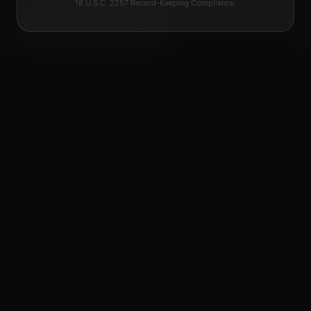
18 U.S.C. 2257 Record-Keeping Compliance.
Commencez à discuter
Créez des Visuels