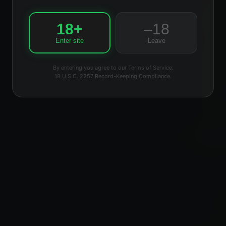
18+
–18
Enter site
Leave
By entering you agree to our Terms of Service.
18 U.S.C. 2257 Record-Keeping Compliance.