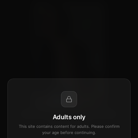
Découvrez Pregnant AI dès 
Adults only
maintenant
This site contains content for adults. Please confirm
your age before continuing.
Accédez gratuitement dès aujourd'hui à un 